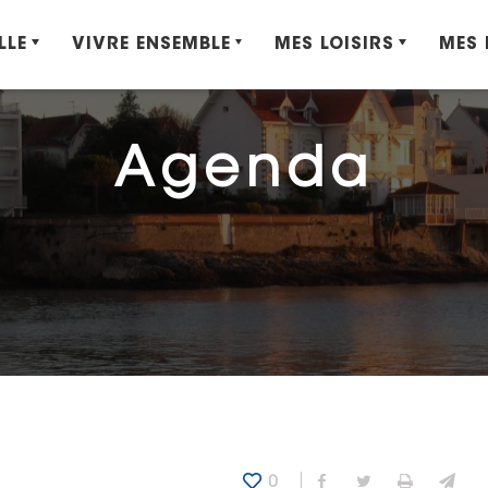
LLE
VIVRE ENSEMBLE
MES LOISIRS
MES
Agenda
0
Partager sur Fa
Partager sur
Imprime
Env