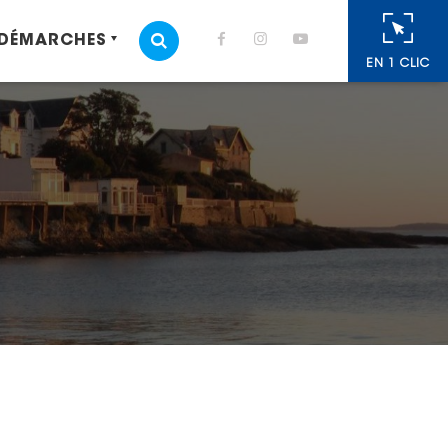
 DÉMARCHES
MOTEUR DE RECHERCHE
EN 1 CLIC
cebook
 Twitter
r
oyer par e-mail