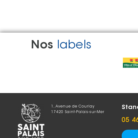
Nos
labels
Stan
1, Avenue de Courlay
17420 Saint-Palais-sur-Mer
05 4