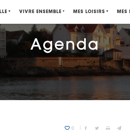
LLE
VIVRE ENSEMBLE
MES LOISIRS
MES
Agenda
0
Partager sur Fa
Partager sur
Imprime
Env