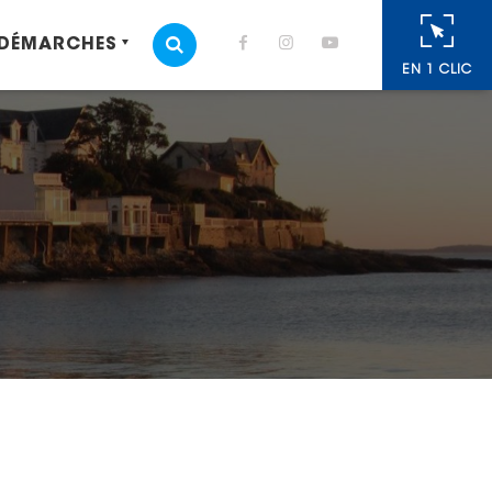
 DÉMARCHES
MOTEUR DE RECHERCHE
EN 1 CLIC
cebook
 Twitter
r
oyer par e-mail