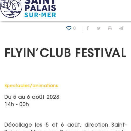
Panneau de gestion des cookies
Accueil
Agenda
Flyin’Club Festival
0
Partager sur Fa
Partager sur
Imprim
En
FLYIN’CLUB FESTIVAL
Catégorie : "
Spectacles/animations
Du
5
au
6 août 2023
14h - 00h
Décollage les 5 et 6 août, direction Saint-