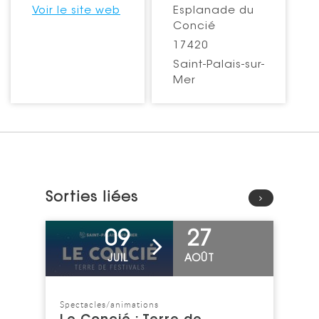
Voir le site web
Esplanade du
Concié
17420
Saint-Palais-sur-
Mer
Sorties liées
Voir l'événement
09
27
JUIL
AOÛT
Spectacles/animations
Catégorie : "