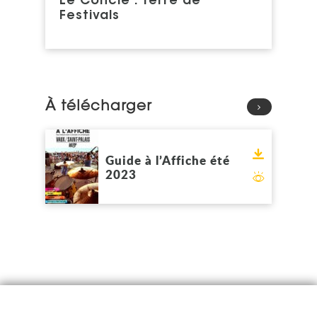
Le Concié : Terre de
Festivals
À télécharger
Voir
Télécharge
Guide à l’Affiche été
2023
Feuilleter