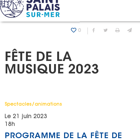
Panneau de gestion des cookies
Accueil
Agenda
Fête de la musique 2023
0
Partager sur Fa
Partager sur
Imprim
En
FÊTE DE LA
MUSIQUE 2023
Catégorie : "
Spectacles/animations
Le
21 juin 2023
18h
PROGRAMME DE LA FÊTE DE