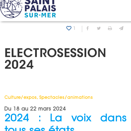
Panneau de gestion des cookies
Accueil
Agenda
Electrosession 2024
1
Partager sur Fa
Partager sur
Imprim
En
ELECTROSESSION
2024
Catégorie : "
Culture/expos, Spectacles/animations
Du
18
au
22 mars 2024
2024 : La voix dans