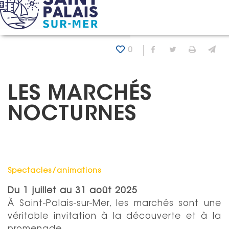
Panneau de gestion des cookies
Accueil
Agenda
Les marchés nocturnes
0
Partager sur Fa
Partager sur
Imprim
En
LES MARCHÉS
NOCTURNES
Catégorie : "
Spectacles/animations
Du
1 juillet
au
31 août 2025
À Saint-Palais-sur-Mer, les marchés sont une
véritable invitation à la découverte et à la