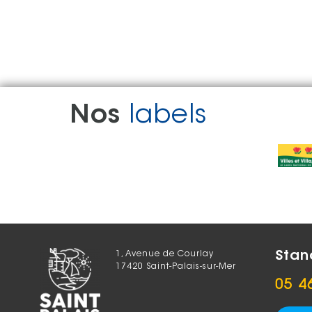
Nos
labels
Stan
1, Avenue de Courlay
17420 Saint-Palais-sur-Mer
05 4