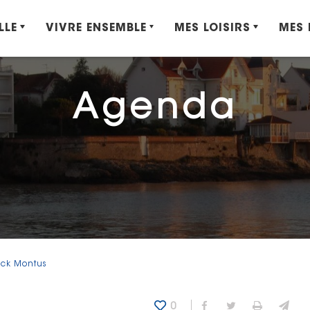
LLE
VIVRE ENSEMBLE
MES LOISIRS
MES
Agenda
ick Montus
0
Partager sur Fa
Partager sur
Imprime
Env