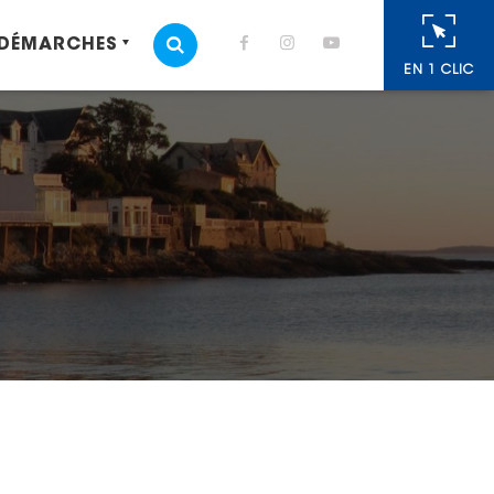
 DÉMARCHES
MOTEUR DE RECHERCHE
EN 1 CLIC
cebook
 Twitter
r
oyer par e-mail