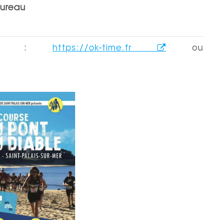
Bureau
ements :
https://ok-time.fr
ou