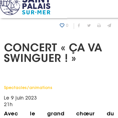
Panneau de gestion des cookies
Accueil
Agenda
Concert « Ça va swinguer ! »
0
Partager sur Fa
Partager sur
Imprim
En
CONCERT « ÇA VA
SWINGUER ! »
Catégorie : "
Spectacles/animations
Le
9 juin 2023
21h
Avec le grand chœur du