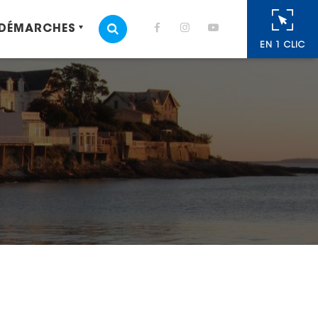
 DÉMARCHES
MOTEUR DE RECHERCHE
EN 1 CLIC
cebook
 Twitter
r
oyer par e-mail