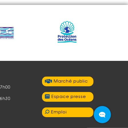
Marché public
17h00
Espace presse
16h30
Emploi
Accéder à la