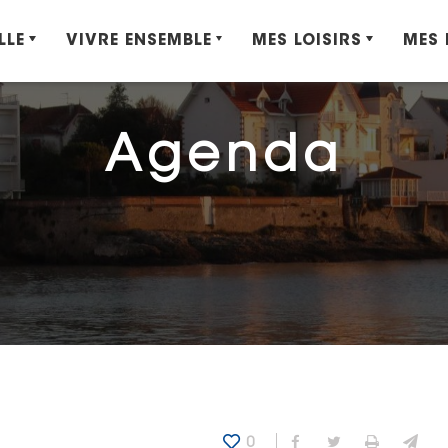
LLE
VIVRE ENSEMBLE
MES LOISIRS
MES
Agenda
0
Partager sur Fa
Partager sur
Imprime
Env