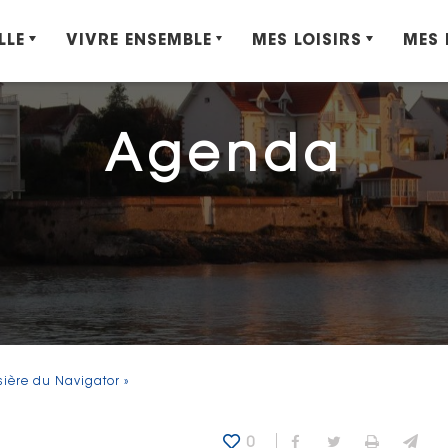
LLE
VIVRE ENSEMBLE
MES LOISIRS
MES
Agenda
sière du Navigator »
0
Partager sur Fa
Partager sur
Imprime
Env