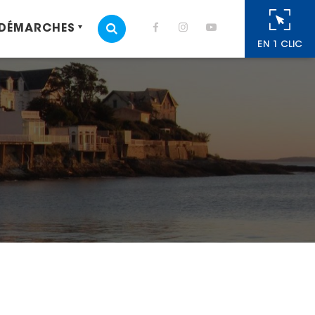
 DÉMARCHES
MOTEUR DE RECHERCHE
EN 1 CLIC
cebook
 Twitter
r
oyer par e-mail