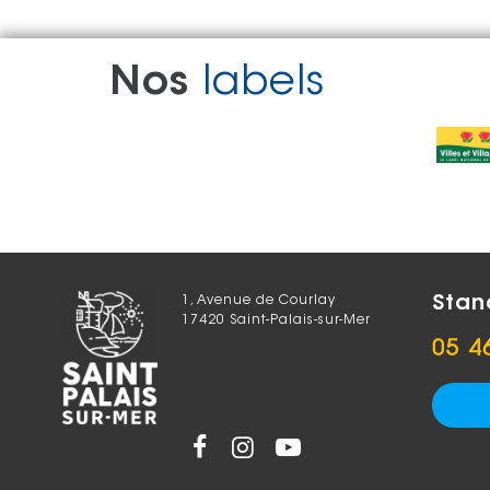
Nos
labels
Stan
1, Avenue de Courlay
17420 Saint-Palais-sur-Mer
05 4