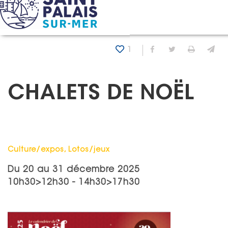
Panneau de gestion des cookies
Accueil
Agenda
Chalets de noël
1
Partager sur Fa
Partager sur
Imprim
En
CHALETS DE NOËL
Catégorie : "
Culture/expos, Lotos/jeux
Du
20
au
31 décembre 2025
10h30>12h30 - 14h30>17h30