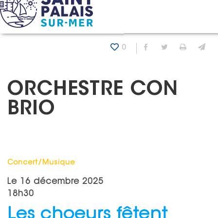
Panneau de gestion des cookies
Accueil
Agenda
Orchestre Con Brio
0
Partager sur Fa
Partager sur
Imprim
En
ORCHESTRE CON
BRIO
Catégorie : "
Concert/Musique
Le
16 décembre 2025
18h30
Les choeurs fêtent