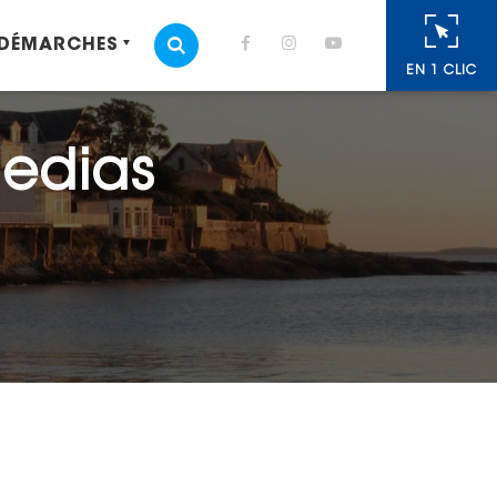
 DÉMARCHES
MOTEUR DE RECHERCHE
EN 1 CLIC
medias
cebook
 Twitter
r
oyer par e-mail