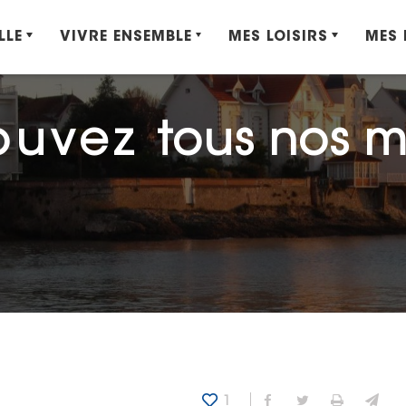
LLE
VIVRE ENSEMBLE
MES LOISIRS
MES
ouvez
tous nos 
1
Partager sur Fa
Partager sur
Imprime
Env