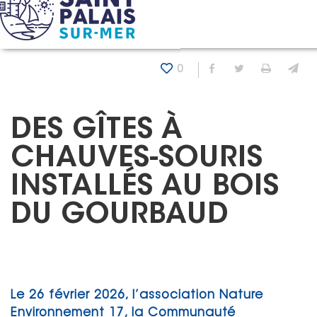
Panneau de gestion des cookies
Accueil
Actualités
Des gîtes à chauves-souris installé
0
Partager sur Fa
Partager sur
Imprim
En
DES GÎTES À
CHAUVES-SOURIS
INSTALLÉS AU BOIS
DU GOURBAUD
Le 26 février 2026, l’association Nature
Environnement 17, la Communauté