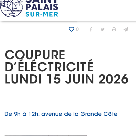
Panneau de gestion des cookies
Accueil
Actualités
Coupure d’éléctricité lundi 15 juin 
0
Partager sur Fa
Partager sur
Imprim
En
COUPURE
D’ÉLÉCTRICITÉ
LUNDI 15 JUIN 2026
De 9h à 12h, avenue de la Grande Côte