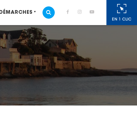
 DÉMARCHES
MOTEUR DE RECHERCHE
EN 1 CLIC
cebook
 Twitter
r
oyer par e-mail