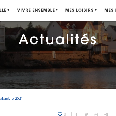
LLE
VIVRE ENSEMBLE
MES LOISIRS
MES
Actualités
eptembre 2021
0
Partager sur Fa
Partager sur
Imprime
Env