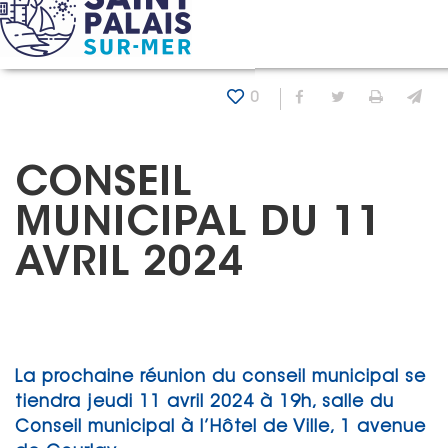
Panneau de gestion des cookies
Accueil
Actualités
Conseil municipal du 11 avril 2024
0
Partager sur Fa
Partager sur
Imprim
En
CONSEIL
MUNICIPAL DU 11
AVRIL 2024
La prochaine réunion du conseil municipal se
tiendra jeudi 11 avril 2024 à 19h, salle du
Conseil municipal à l’Hôtel de Ville, 1 avenue