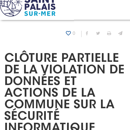
Panneau de gestion des cookies
Accueil
Actualités
Clôture partielle de la violation de données et actions de 
0
Partager sur Fa
Partager sur
Imprim
En
CLÔTURE PARTIELLE
DE LA VIOLATION DE
DONNÉES ET
ACTIONS DE LA
COMMUNE SUR LA
SÉCURITÉ
INFORMATIQUE