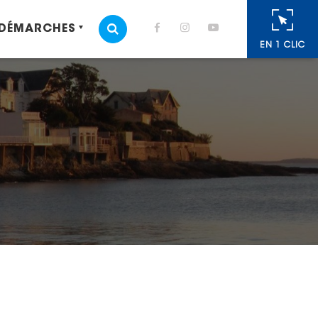
 DÉMARCHES
MOTEUR DE RECHERCHE
EN 1 CLIC
cebook
 Twitter
r
oyer par e-mail