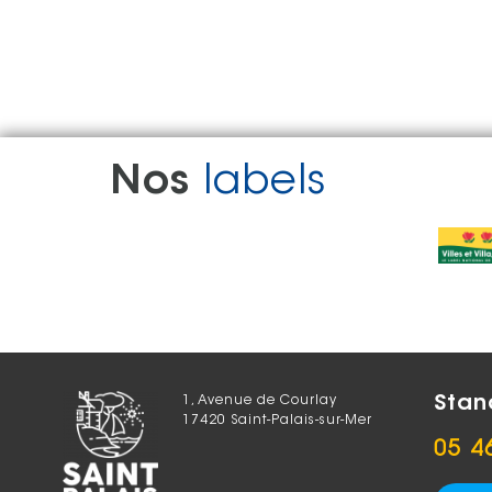
Nos
labels
Stan
1, Avenue de Courlay
17420 Saint-Palais-sur-Mer
05 4