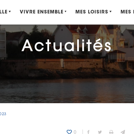
LLE
VIVRE ENSEMBLE
MES LOISIRS
MES
Actualités
023
0
Partager sur Fa
Partager sur
Imprime
Env