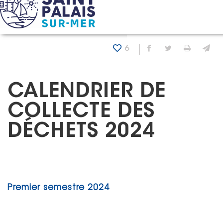
Panneau de gestion des cookies
Accueil
Actualités
Calendrier de collecte des déchets 
6
Partager sur Fa
Partager sur
Imprim
En
CALENDRIER DE
COLLECTE DES
DÉCHETS 2024
Premier semestre 2024