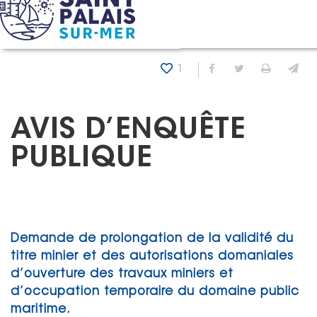
Panneau de gestion des cookies
Accueil
Actualités
Avis d’enquête publique
1
Partager sur Fa
Partager sur
Imprim
En
AVIS D’ENQUÊTE
PUBLIQUE
Demande de prolongation de la validité du
titre minier et des autorisations domaniales
d’ouverture des travaux miniers et
d’occupation temporaire du domaine public
maritime.