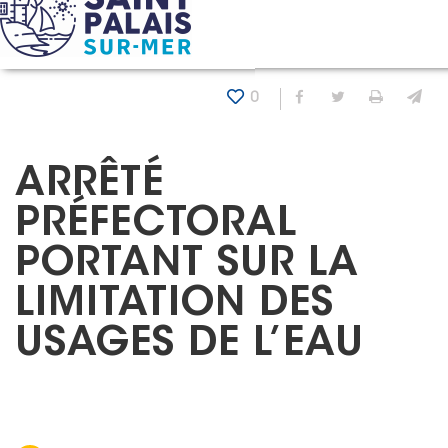
Panneau de gestion des cookies
Accueil
Actualités
Arrêté préfectoral portant sur la lim
0
Partager sur Fa
Partager sur
Imprim
En
ARRÊTÉ
PRÉFECTORAL
PORTANT SUR LA
LIMITATION DES
USAGES DE L’EAU