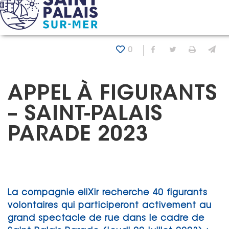
Panneau de gestion des cookies
Accueil
Actualités
Appel à figurants – Saint-Palais Pa
0
Partager sur Fa
Partager sur
Imprim
En
APPEL À FIGURANTS
– SAINT-PALAIS
PARADE 2023
La compagnie eliXir recherche 40 figurants
volontaires qui participeront activement au
grand spectacle de rue dans le cadre de