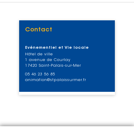
Contact
Voir
Evénementiel et Vie locale
Hôtel de ville
1 avenue de Courlay
17420 Saint-Palais-sur-Mer
05 46 23 56 85
animation@stpalaissurmer.fr