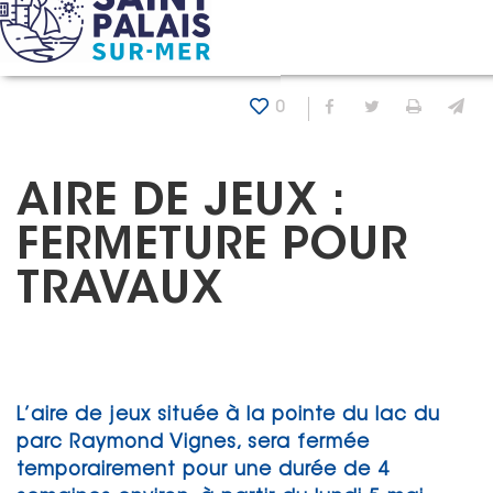
Panneau de gestion des cookies
Accueil
Actualités
Aire de jeux : fermeture pour travau
0
Partager sur Fa
Partager sur
Imprim
En
AIRE DE JEUX :
FERMETURE POUR
TRAVAUX
L’aire de jeux située à la pointe du lac du
parc Raymond Vignes, sera fermée
temporairement pour une durée de 4