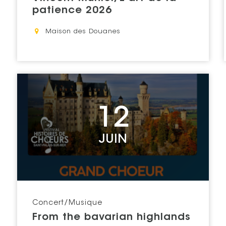
patience 2026
Lieu : "
Maison des Douanes
Voir l'événement
12
JUIN
Catégorie : "
Concert/Musique
From the bavarian highlands